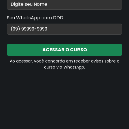
Aula 05 - Comunicação Não-Verbal
Seu WhatsApp com DDD
Aula 06 - Adaptação a Diferentes Contextos de Comunicação
ACESSAR O CURSO
Ao acessar, você concorda em receber avisos sobre o
Aula 07 - Resolução de Conflitos por Meio da Comunicação
curso via WhatsApp.
Aula 08 - Construção de Relacionamentos por Meio da Comunicação
Aula 09 - Utilização de Tecnologias na Comunicação